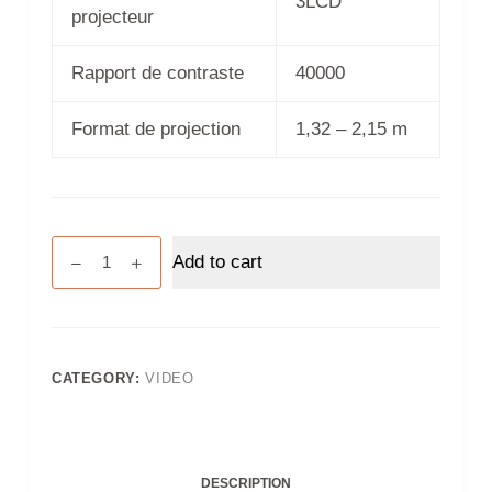
3LCD
projecteur
Rapport de contraste
40000
Format de projection
1,32 – 2,15 m
Beamer
Add to cart
Video
Projector
Epson
EH-
TW7000
CATEGORY:
VIDEO
quantity
DESCRIPTION