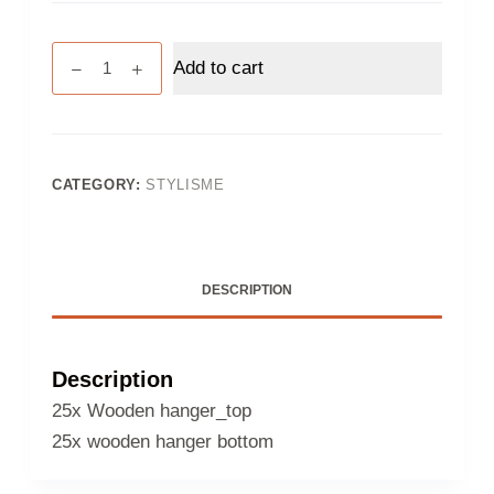
25x
Add to cart
Wooden
hanger_top
and
25x
wooden
CATEGORY:
STYLISME
hanger
bottom
/
DESCRIPTION
25x
cintres
classique
et
Description
25x
25x Wooden hanger_top
cintres
25x wooden hanger bottom
à
pinces