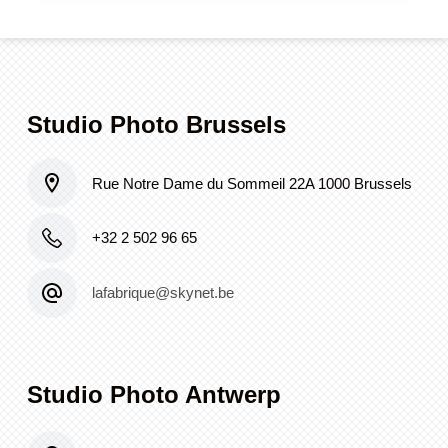
quantity
Studio Photo Brussels
Rue Notre Dame du Sommeil 22A 1000 Brussels
+32 2 502 96 65
lafabrique@skynet.be
Studio Photo Antwerp